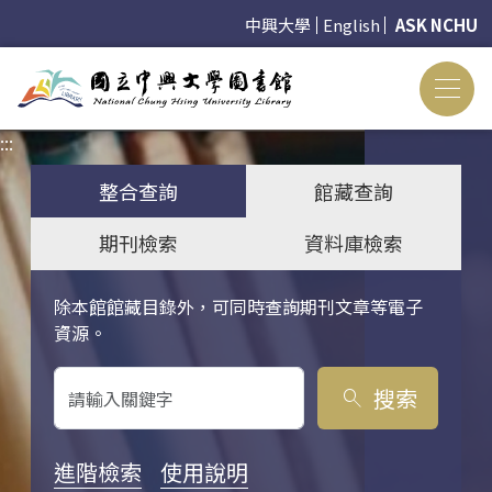
中興大學
English
ASK NCHU
:::
:::
整合查詢
館藏查詢
期刊檢索
資料庫檢索
除本館館藏目錄外，可同時查詢期刊文章等電子
關鍵字搜尋
資源。
搜索
search
進階檢索
使用說明