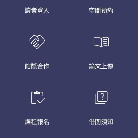
讀者登入
空間預約
handshake
menu_book
館際合作
論文上傳
inventory
quiz
課程報名
借閱須知