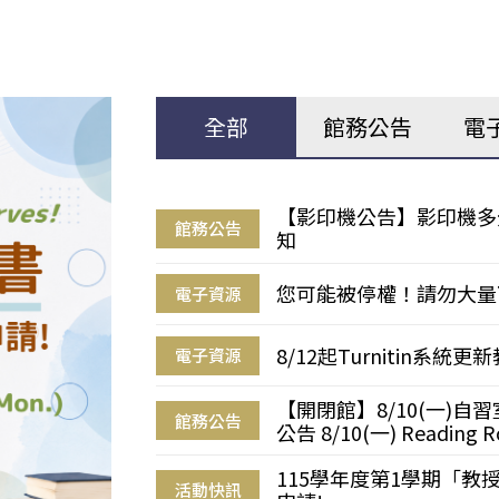
全部
館務公告
電
【影印機公告】影印機多
館務公告
知
您可能被停權！請勿大量
電子資源
8/12起Turnitin系
電子資源
【開閉館】8/10(一)
館務公告
公告 8/10(一) Reading R
115學年度第1學期「
活動快訊