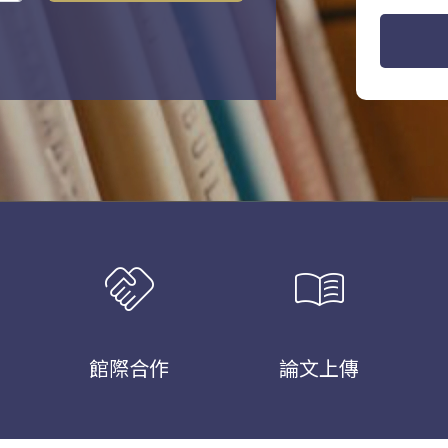
handshake
menu_book
館際合作
論文上傳