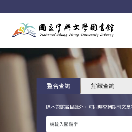
:::
:::
整合查詢
館藏查詢
除本館館藏目錄外，可同時查詢期刊文章
關鍵字搜尋