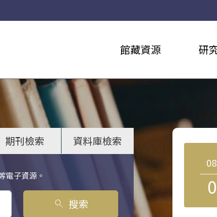
館藏資源
研
期刊檢索
資料庫檢索
0
等電子資源。
0
搜索
search