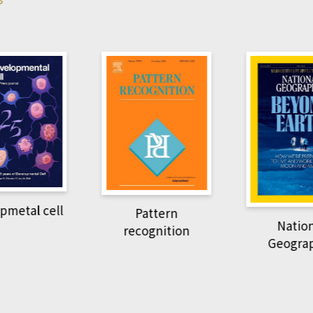
pmetal cell
Pattern
Natio
recognition
Geogra