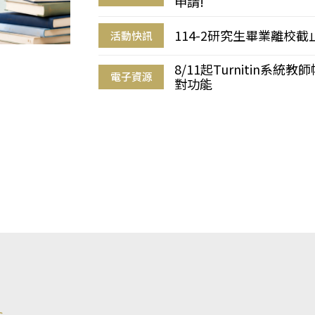
申請!
114-2研究生畢業離校
活動快訊
8/11起Turnitin系
電子資源
對功能
s