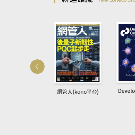
Develo
網管人(kono平台)
中英語教室(AEB
lking Library平
台)