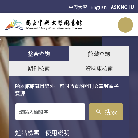
中興大學
English
ASK NCHU
:::
:::
整合查詢
館藏查詢
期刊檢索
資料庫檢索
除本館館藏目錄外，可同時查詢期刊文章等電子
關鍵字搜尋
資源。
搜索
search
進階檢索
使用說明