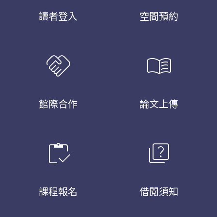
讀者登入
空間預約
handshake
menu_book
館際合作
論文上傳
inventory
quiz
課程報名
借閱須知