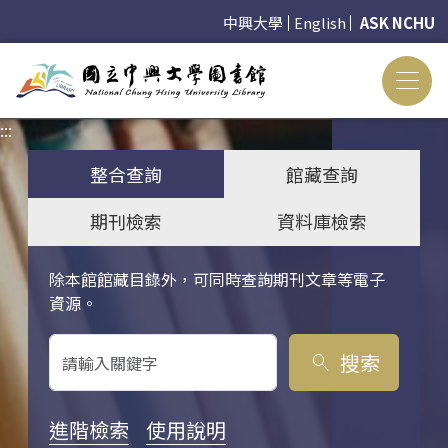
中興大學
English
ASK NCHU
:::
:::
整合查詢
館藏查詢
期刊檢索
資料庫檢索
除本館館藏目錄外，可同時查詢期刊文章等電子
關鍵字搜尋
資源。
搜索
search
進階檢索
使用說明