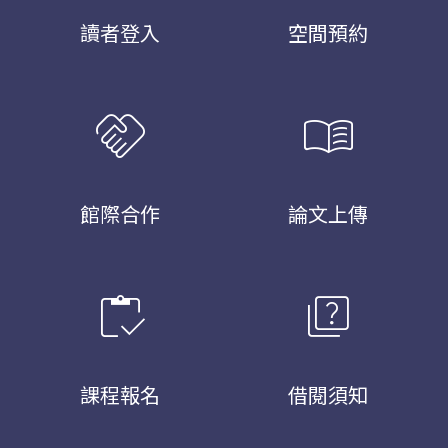
讀者登入
空間預約
handshake
menu_book
館際合作
論文上傳
inventory
quiz
課程報名
借閱須知