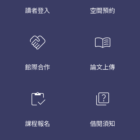
讀者登入
空間預約
handshake
menu_book
館際合作
論文上傳
inventory
quiz
課程報名
借閱須知