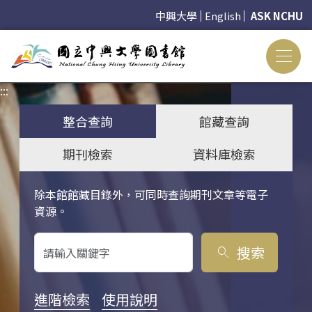
中興大學
English
ASK NCHU
:::
:::
整合查詢
館藏查詢
期刊檢索
資料庫檢索
除本館館藏目錄外，可同時查詢期刊文章等電子
關鍵字搜尋
資源。
搜索
search
進階檢索
使用說明