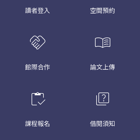
讀者登入
空間預約
handshake
menu_book
館際合作
論文上傳
inventory
quiz
課程報名
借閱須知