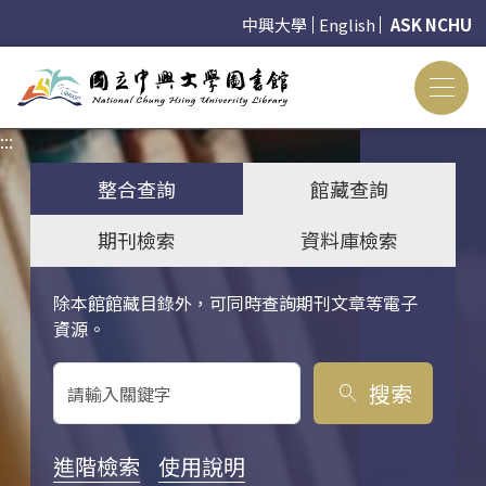
中興大學
English
ASK NCHU
:::
:::
整合查詢
館藏查詢
期刊檢索
資料庫檢索
除本館館藏目錄外，可同時查詢期刊文章等電子
關鍵字搜尋
資源。
搜索
search
進階檢索
使用說明