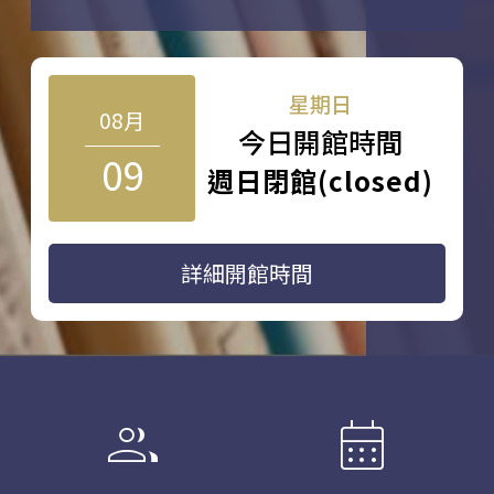
星期日
08月
今日開館時間
09
週日閉館(closed)
詳細開館時間
group
calendar_month