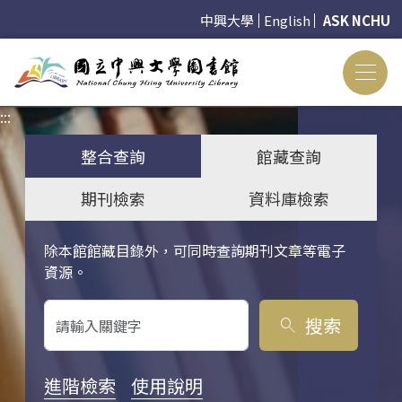
中興大學
English
ASK NCHU
:::
:::
整合查詢
館藏查詢
期刊檢索
資料庫檢索
除本館館藏目錄外，可同時查詢期刊文章等電子
關鍵字搜尋
資源。
搜索
search
進階檢索
使用說明