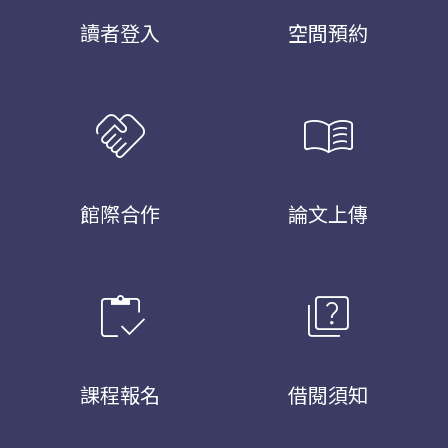
讀者登入
空間預約
handshake
menu_book
館際合作
論文上傳
inventory
quiz
課程報名
借閱須知