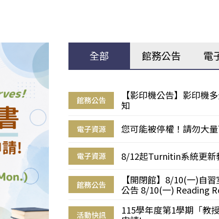
全部
館務公告
電
【影印機公告】影印機多
館務公告
知
您可能被停權！請勿大量
電子資源
8/12起Turnitin系
電子資源
【開閉館】8/10(一)
館務公告
公告 8/10(一) Reading R
115學年度第1學期「
活動快訊