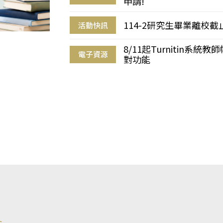
申請!
114-2研究生畢業離校
活動快訊
8/11起Turnitin系
電子資源
對功能
s