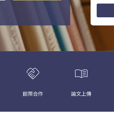
handshake
menu_book
館際合作
論文上傳