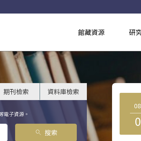
館藏資源
研
期刊檢索
資料庫檢索
0
等電子資源。
0
搜索
search