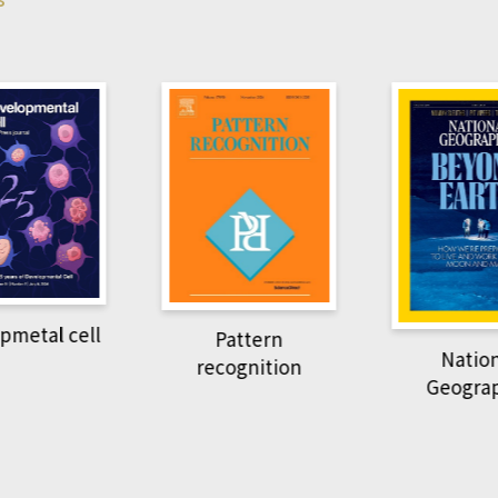
Harvard B
attern
Revi
National
ognition
Geographic