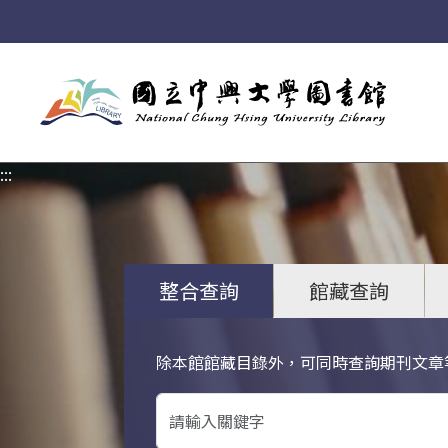
:::
:::
整合查詢
館藏查詢
除本館館藏目錄外，可同時查詢期刊文章
關鍵字搜尋