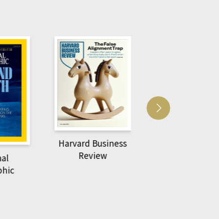
usiness
ACS Catalysi
萌動力一頁漫畫學生
ew
物力學