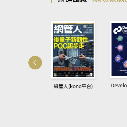
Developmetal cell
管人(kono平台)
P
rec