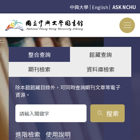
中興大學
English
ASK NCHU
:::
:::
整合查詢
館藏查詢
期刊檢索
資料庫檢索
除本館館藏目錄外，可同時查詢期刊文章等電子
關鍵字搜尋
資源。
搜索
search
進階檢索
使用說明