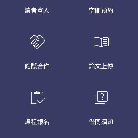
讀者登入
空間預約
handshake
menu_book
館際合作
論文上傳
inventory
quiz
課程報名
借閱須知