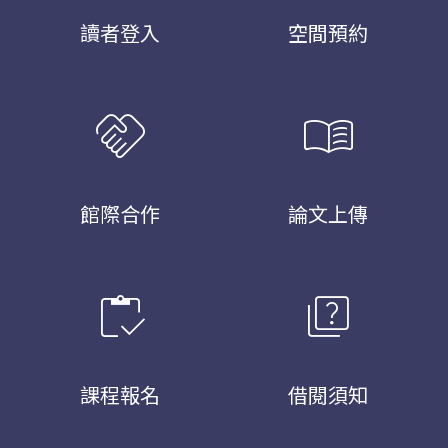
讀者登入
空間預約
handshake
menu_book
館際合作
論文上傳
inventory
quiz
課程報名
借閱須知