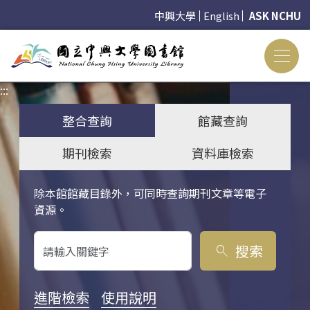
中興大學
English
ASK NCHU
:::
:::
整合查詢
館藏查詢
期刊檢索
資料庫檢索
除本館館藏目錄外，可同時查詢期刊文章等電子
關鍵字搜尋
資源。
搜索
search
進階檢索
使用說明