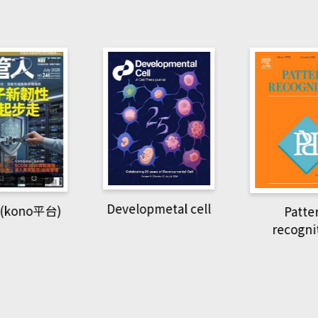
pmetal cell
Pattern
Natio
recognition
Geogra