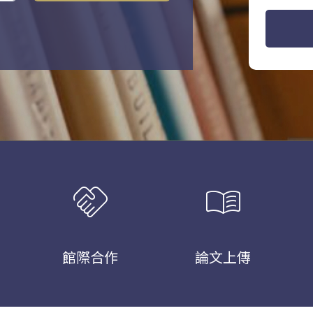
handshake
menu_book
館際合作
論文上傳