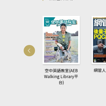
Develo
網管人(kono平台)
中英語教室(AEB
lking Library平
台)