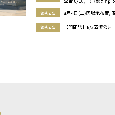
公告 8/10(一) Reading R
8月4日(二)因場地布置, 
館務公告
【開閉館】8/2清潔公告
館務公告
s