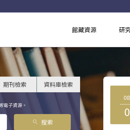
館藏資源
研
期刊檢索
資料庫檢索
0
等電子資源。
0
搜索
search