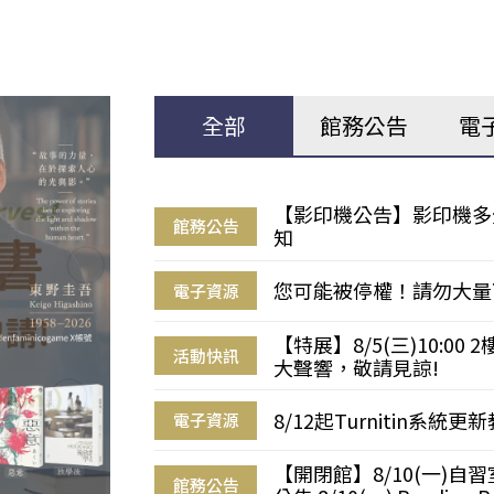
全部
館務公告
電
【影印機公告】影印機多
館務公告
知
您可能被停權！請勿大量
電子資源
【特展】8/5(三)10:0
活動快訊
大聲響，敬請見諒!
8/12起Turnitin系
電子資源
【開閉館】8/10(一)
館務公告