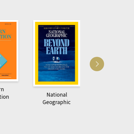
Harvard Business
萌動力一頁漫畫
Review
nal
物力學
phic