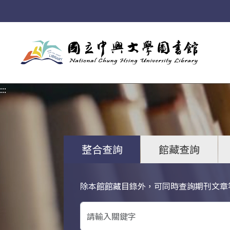
:::
:::
整合查詢
館藏查詢
除本館館藏目錄外，可同時查詢期刊文章
關鍵字搜尋