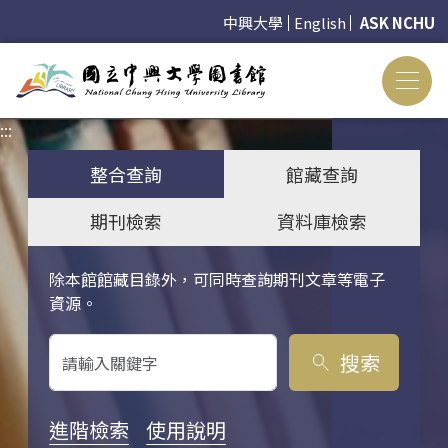
中興大學
English
ASK NCHU
:::
:::
整合查詢
館藏查詢
期刊檢索
資料庫檢索
除本館館藏目錄外，可同時查詢期刊文章等電子
關鍵字搜尋
資源。
搜索
search
進階檢索
使用說明