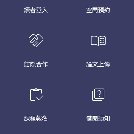
讀者登入
空間預約
handshake
menu_book
館際合作
論文上傳
inventory
quiz
課程報名
借閱須知