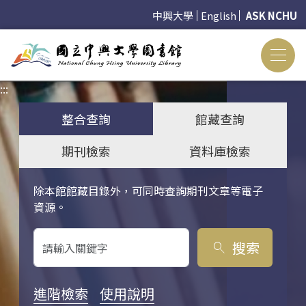
中興大學
English
ASK NCHU
:::
:::
整合查詢
館藏查詢
期刊檢索
資料庫檢索
除本館館藏目錄外，可同時查詢期刊文章等電子
關鍵字搜尋
資源。
搜索
search
進階檢索
使用說明