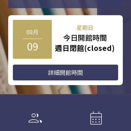
星期日
08月
今日開館時間
09
週日閉館(closed)
詳細開館時間
group
calendar_month