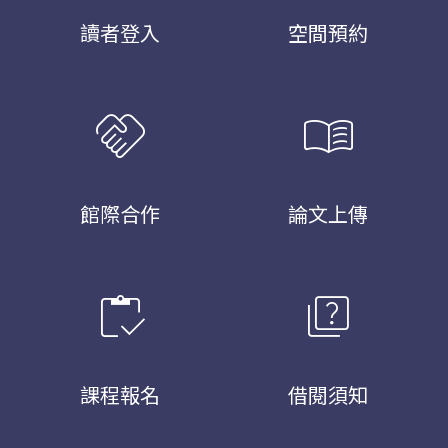
讀者登入
空間預約
handshake
menu_book
館際合作
論文上傳
inventory
quiz
課程報名
借閱須知