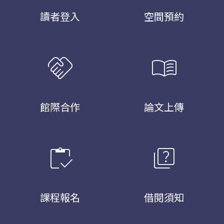
讀者登入
空間預約
handshake
menu_book
館際合作
論文上傳
inventory
quiz
課程報名
借閱須知