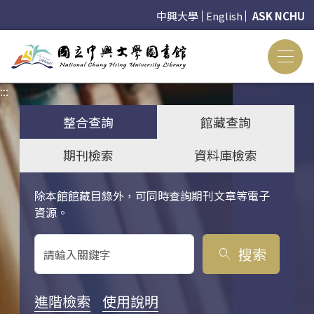
中興大學
English
ASK NCHU
:::
:::
整合查詢
館藏查詢
期刊檢索
資料庫檢索
除本館館藏目錄外，可同時查詢期刊文章等電子
關鍵字搜尋
資源。
搜索
search
進階檢索
使用說明