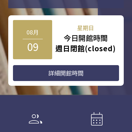
星期日
08月
今日開館時間
09
週日閉館(closed)
詳細開館時間
group
calendar_month