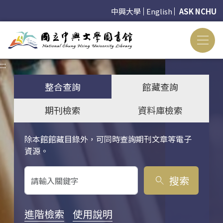
中興大學
English
ASK NCHU
:::
:::
整合查詢
館藏查詢
期刊檢索
資料庫檢索
除本館館藏目錄外，可同時查詢期刊文章等電子
關鍵字搜尋
資源。
搜索
search
進階檢索
使用說明