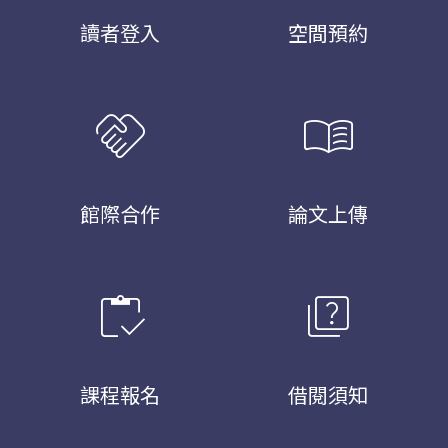
讀者登入
空間預約
handshake
menu_book
館際合作
論文上傳
inventory
quiz
課程報名
借閱須知