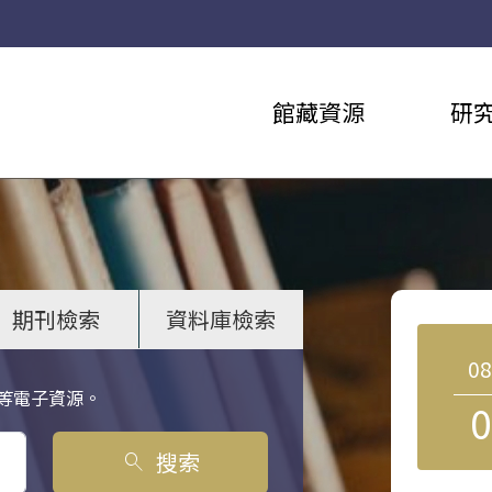
館藏資源
研
期刊檢索
資料庫檢索
0
等電子資源。
0
搜索
search