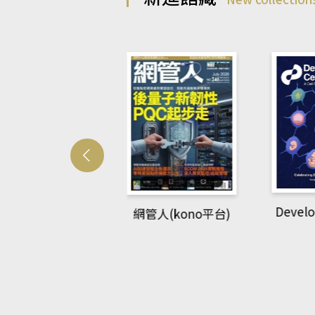
Develo
網管人(kono平台)
中英語教室(AEB
lking Library平
台)