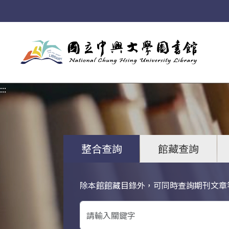
:::
:::
整合查詢
館藏查詢
除本館館藏目錄外，可同時查詢期刊文章
關鍵字搜尋