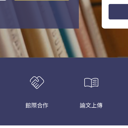
handshake
menu_book
館際合作
論文上傳