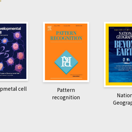
pmetal cell
Pattern
Natio
recognition
Geogra