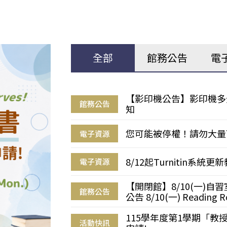
全部
館務公告
電
【影印機公告】影印機多
館務公告
知
您可能被停權！請勿大量
電子資源
8/12起Turnitin系
電子資源
【開閉館】8/10(一)
館務公告
公告 8/10(一) Reading R
115學年度第1學期「
活動快訊