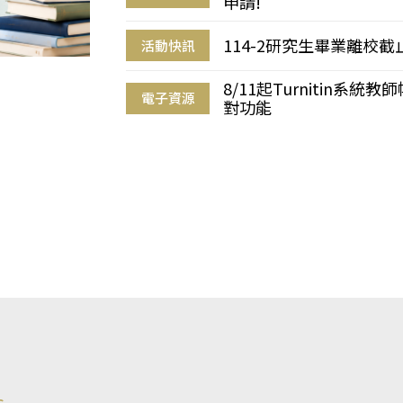
申請!
114-2研究生畢業離校
活動快訊
8/11起Turnitin系
電子資源
對功能
s