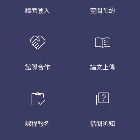
讀者登入
空間預約
handshake
menu_book
館際合作
論文上傳
inventory
quiz
課程報名
借閱須知