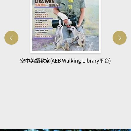
台)
網管人(kono平台)