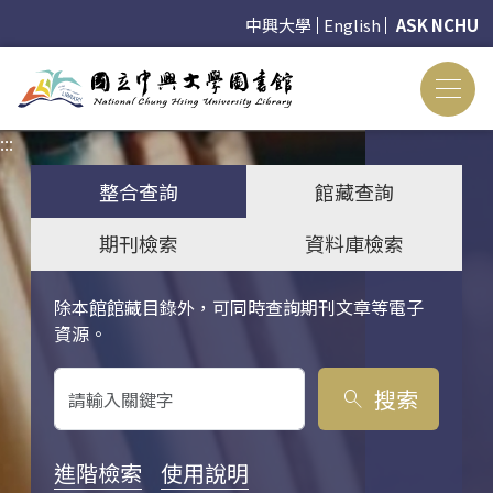
中興大學
English
ASK NCHU
:::
:::
整合查詢
館藏查詢
期刊檢索
資料庫檢索
除本館館藏目錄外，可同時查詢期刊文章等電子
關鍵字搜尋
資源。
搜索
search
進階檢索
使用說明