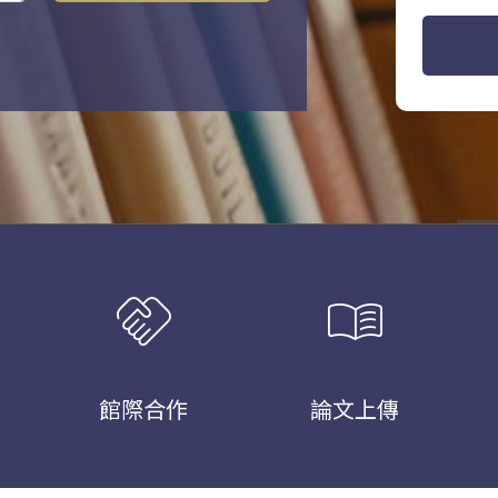
handshake
menu_book
館際合作
論文上傳