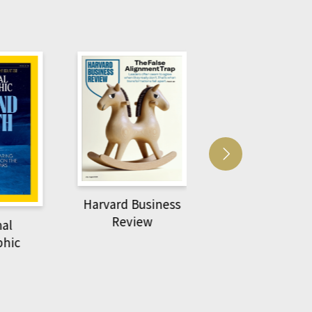
usiness
ACS Catalysi
萌動力一頁漫畫學生
ew
物力學