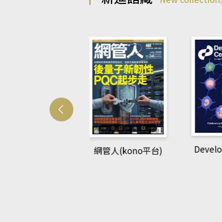
Developmetal cell
管人(kono平台)
P
rec