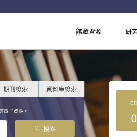
館藏資源
研
期刊檢索
資料庫檢索
0
等電子資源。
0
搜索
search