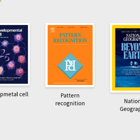
Harvard B
attern
Revi
National
ognition
Geographic