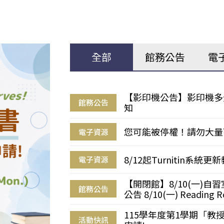
全部
館務公告
電
【影印機公告】影印機多
館務公告
知
您可能被停權！請勿大量
電子資源
8/12起Turnitin系
電子資源
【開閉館】8/10(一)
館務公告
公告 8/10(一) Reading R
115學年度第1學期「
活動快訊