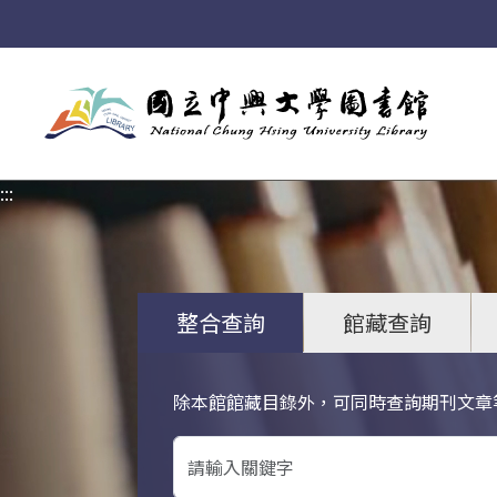
:::
:::
整合查詢
館藏查詢
除本館館藏目錄外，可同時查詢期刊文章
關鍵字搜尋