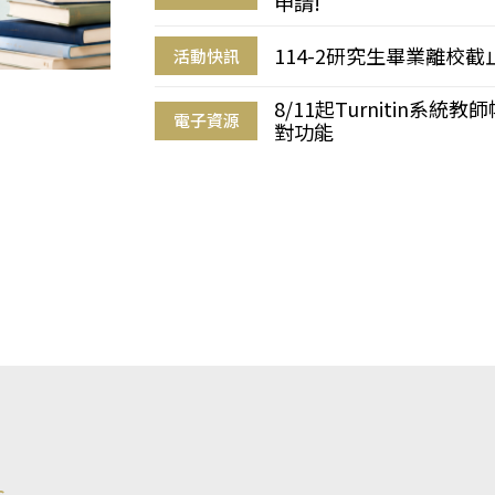
申請!
114-2研究生畢業離校
活動快訊
8/11起Turnitin系
電子資源
對功能
s