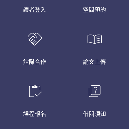
讀者登入
空間預約
handshake
menu_book
館際合作
論文上傳
inventory
quiz
課程報名
借閱須知