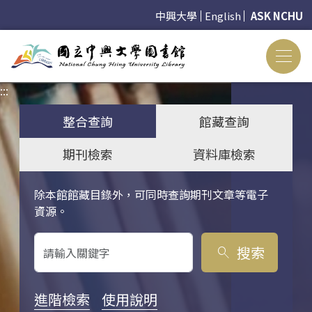
中興大學
English
ASK NCHU
:::
:::
整合查詢
館藏查詢
期刊檢索
資料庫檢索
除本館館藏目錄外，可同時查詢期刊文章等電子
關鍵字搜尋
資源。
搜索
search
進階檢索
使用說明