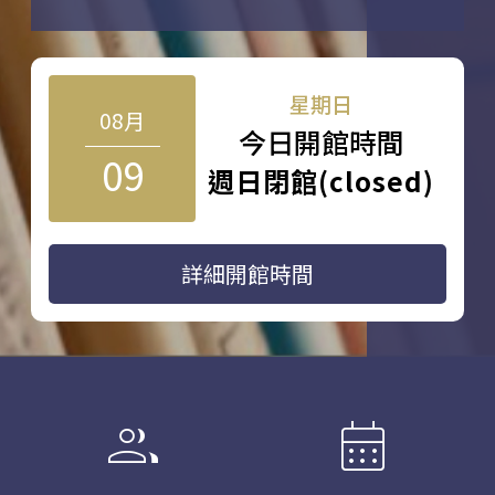
星期日
08月
今日開館時間
09
週日閉館(closed)
詳細開館時間
group
calendar_month