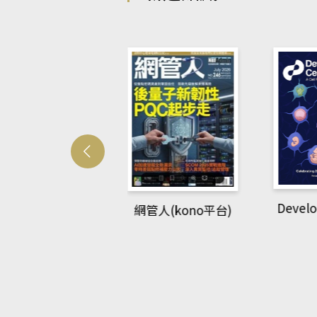
Develo
網管人(kono平台)
中英語教室(AEB
lking Library平
台)