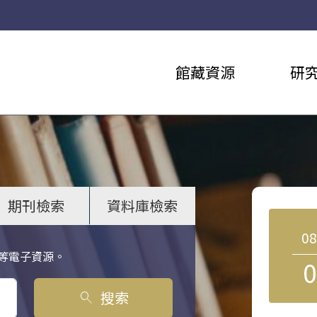
館藏資源
研
期刊檢索
資料庫檢索
0
等電子資源。
0
搜索
search