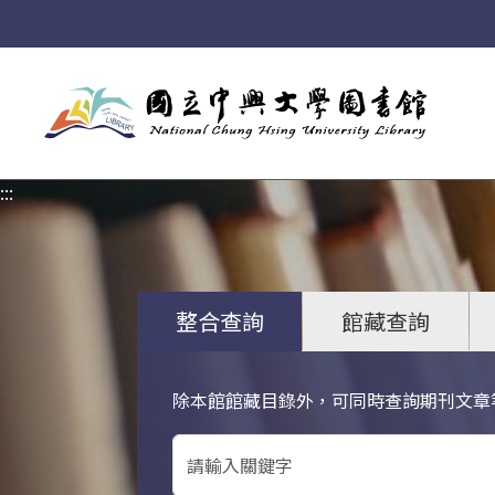
:::
:::
整合查詢
館藏查詢
除本館館藏目錄外，可同時查詢期刊文章
關鍵字搜尋