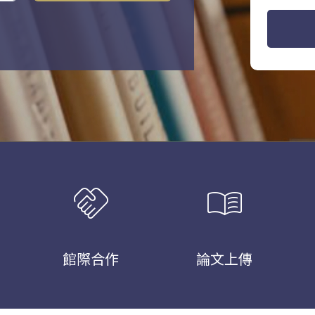
handshake
menu_book
館際合作
論文上傳