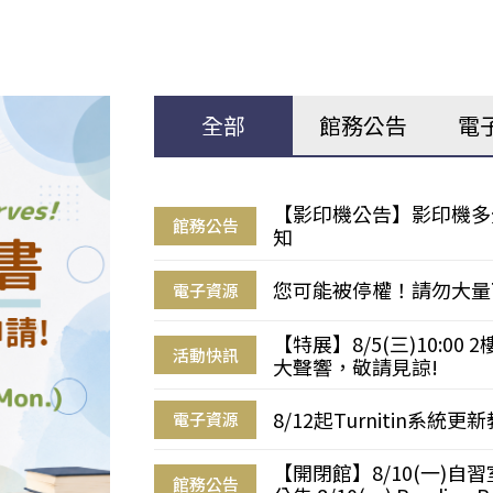
全部
館務公告
電
【影印機公告】影印機多
館務公告
知
您可能被停權！請勿大量
電子資源
【特展】8/5(三)10:0
活動快訊
大聲響，敬請見諒!
8/12起Turnitin系
電子資源
【開閉館】8/10(一)
館務公告