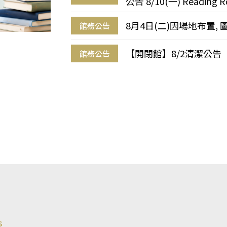
公告 8/10(一) Reading R
8月4日(二)因場地布置, 
館務公告
【開閉館】8/2清潔公告
館務公告
s