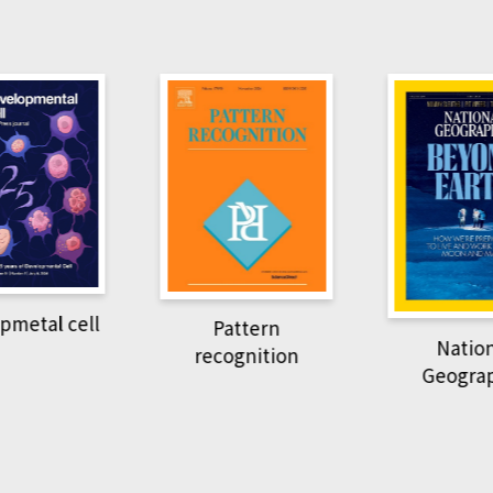
pmetal cell
Pattern
Natio
recognition
Geogra