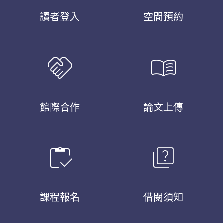
讀者登入
空間預約
handshake
menu_book
館際合作
論文上傳
inventory
quiz
課程報名
借閱須知