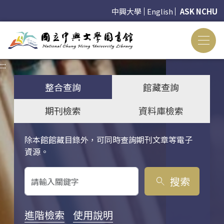
中興大學
English
ASK NCHU
:::
:::
整合查詢
館藏查詢
期刊檢索
資料庫檢索
除本館館藏目錄外，可同時查詢期刊文章等電子
關鍵字搜尋
資源。
搜索
search
進階檢索
使用說明