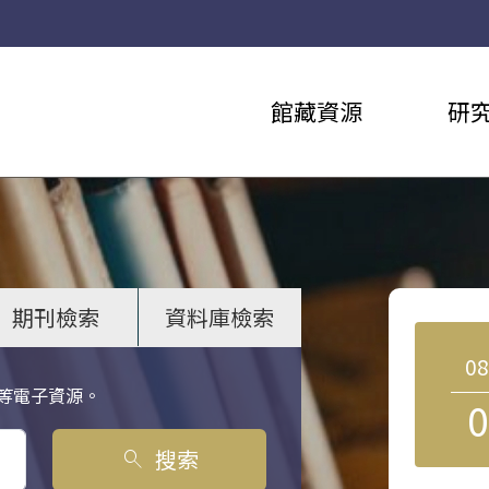
館藏資源
研
期刊檢索
資料庫檢索
0
等電子資源。
0
搜索
search