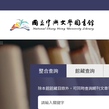
:::
:::
整合查詢
館藏查詢
除本館館藏目錄外，可同時查詢期刊文章
關鍵字搜尋