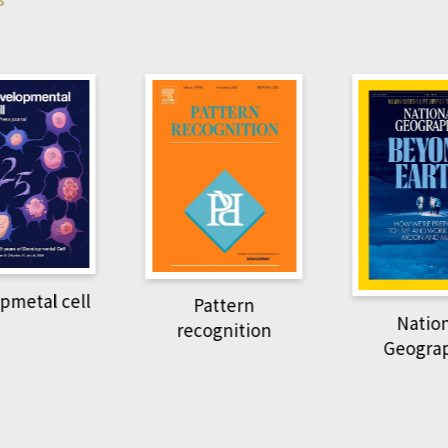
pmetal cell
Pattern
Natio
recognition
Geogra