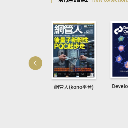
Develo
網管人(kono平台)
中英語教室(AEB
lking Library平
台)