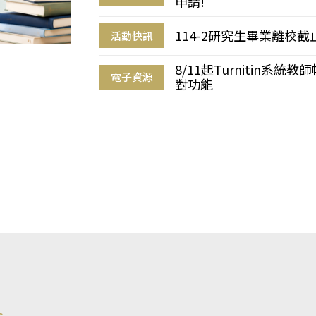
申請!
114-2研究生畢業離校
活動快訊
8/11起Turnitin系
電子資源
對功能
s