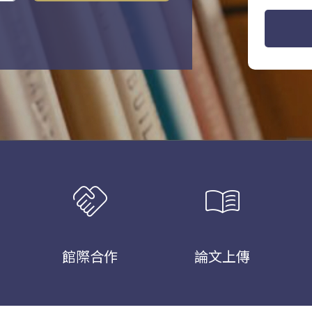
handshake
menu_book
館際合作
論文上傳