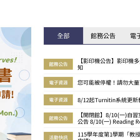
全部
館務公告
電
【影印機公告】影印機多
館務公告
知
您可能被停權！請勿大量
電子資源
8/12起Turnitin系
電子資源
【開閉館】8/10(一)
館務公告
公告 8/10(一) Reading R
115學年度第1學期「
活動快訊