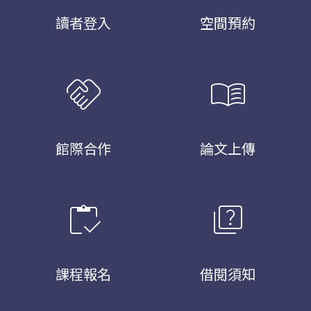
讀者登入
空間預約
handshake
menu_book
館際合作
論文上傳
inventory
quiz
課程報名
借閱須知