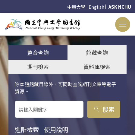
中興大學
English
ASK NCHU
:::
:::
整合查詢
館藏查詢
期刊檢索
資料庫檢索
除本館館藏目錄外，可同時查詢期刊文章等電子
關鍵字搜尋
資源。
搜索
search
進階檢索
使用說明