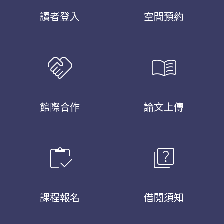
讀者登入
空間預約
handshake
menu_book
館際合作
論文上傳
inventory
quiz
課程報名
借閱須知