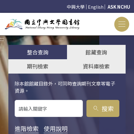
中興大學
English
ASK NCHU
:::
:::
整合查詢
館藏查詢
期刊檢索
資料庫檢索
除本館館藏目錄外，可同時查詢期刊文章等電子
關鍵字搜尋
資源。
搜索
search
進階檢索
使用說明