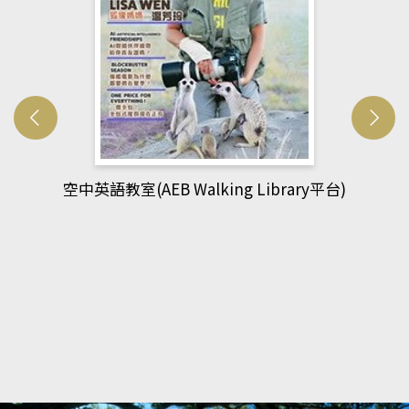
台)
網管人(kono平台)