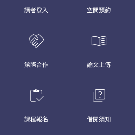
讀者登入
空間預約
handshake
menu_book
館際合作
論文上傳
inventory
quiz
課程報名
借閱須知