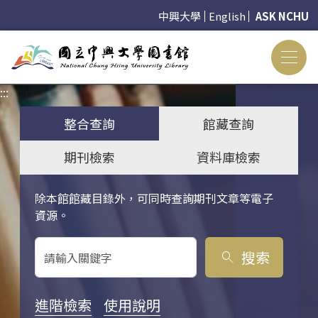
中興大學
English
ASK NCHU
:::
:::
整合查詢
館藏查詢
期刊檢索
資料庫檢索
除本館館藏目錄外，可同時查詢期刊文章等電子
關鍵字搜尋
資源。
搜索
search
進階檢索
使用說明