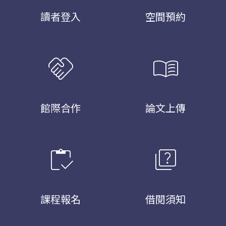
讀者登入
空間預約
handshake
menu_book
館際合作
論文上傳
inventory
quiz
課程報名
借閱須知