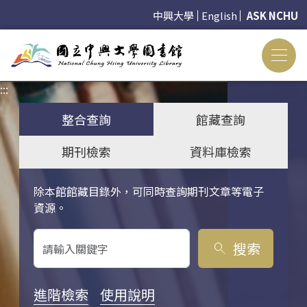
中興大學
English
ASK NCHU
:::
:::
整合查詢
館藏查詢
期刊檢索
資料庫檢索
除本館館藏目錄外，可同時查詢期刊文章等電子
關鍵字搜尋
資源。
搜索
search
進階檢索
使用說明