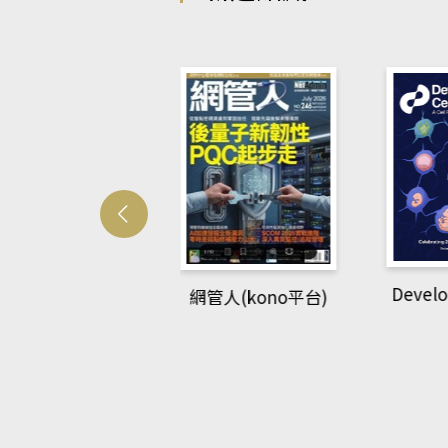
Develo
網管人(kono平台)
中英語教室(AEB
lking Library平
台)