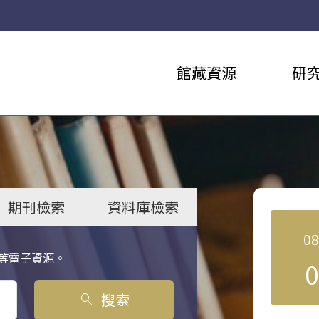
館藏資源
研
期刊檢索
資料庫檢索
0
等電子資源。
0
搜索
search