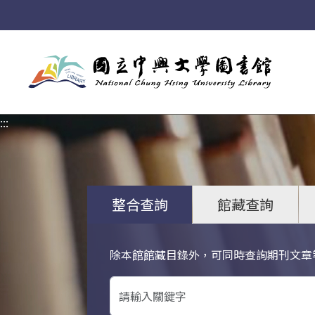
:::
:::
整合查詢
館藏查詢
除本館館藏目錄外，可同時查詢期刊文章
關鍵字搜尋