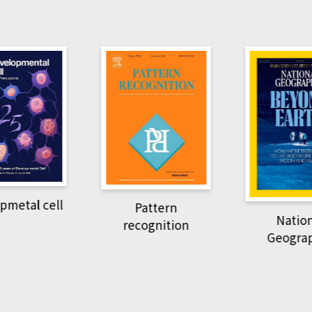
pmetal cell
Pattern
Natio
recognition
Geogra