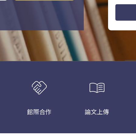
handshake
menu_book
館際合作
論文上傳