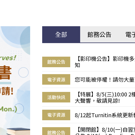
全部
館務公告
電
【影印機公告】影印機多
館務公告
知
您可能被停權！請勿大量
電子資源
【特展】8/5(三)10:0
活動快訊
大聲響，敬請見諒!
8/12起Turnitin系
電子資源
【開閉館】8/10(一)
館務公告