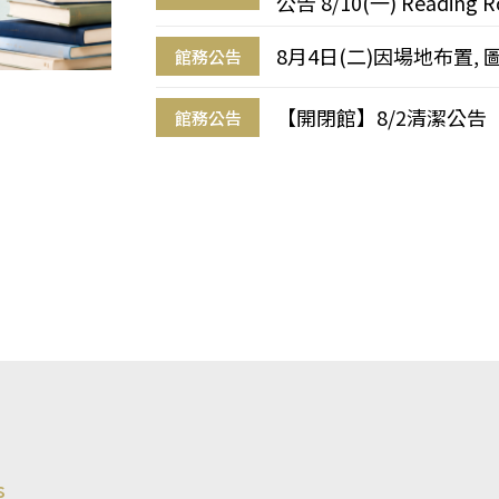
公告 8/10(一) Reading R
8月4日(二)因場地布置, 
館務公告
【開閉館】8/2清潔公告
館務公告
s