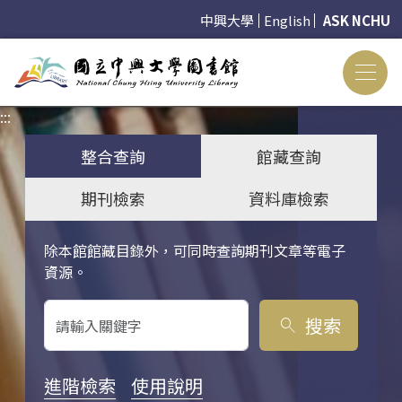
中興大學
English
ASK NCHU
:::
:::
整合查詢
館藏查詢
期刊檢索
資料庫檢索
除本館館藏目錄外，可同時查詢期刊文章等電子
關鍵字搜尋
資源。
搜索
search
進階檢索
使用說明