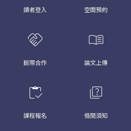
讀者登入
空間預約
handshake
menu_book
館際合作
論文上傳
inventory
quiz
課程報名
借閱須知