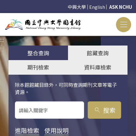
中興大學
English
ASK NCHU
:::
:::
整合查詢
館藏查詢
期刊檢索
資料庫檢索
除本館館藏目錄外，可同時查詢期刊文章等電子
關鍵字搜尋
資源。
搜索
search
進階檢索
使用說明