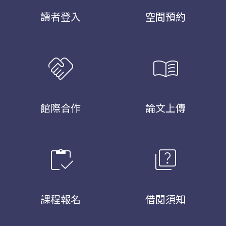
讀者登入
空間預約
handshake
menu_book
館際合作
論文上傳
inventory
quiz
課程報名
借閱須知