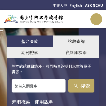
中興大學
English
ASK NCHU
:::
:::
整合查詢
館藏查詢
期刊檢索
資料庫檢索
除本館館藏目錄外，可同時查詢期刊文章等電子
關鍵字搜尋
資源。
搜索
search
進階檢索
使用說明