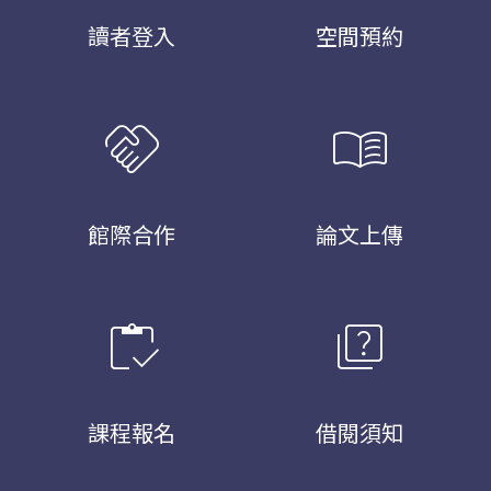
讀者登入
空間預約
handshake
menu_book
館際合作
論文上傳
inventory
quiz
課程報名
借閱須知