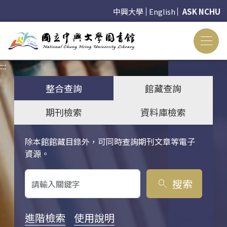
中興大學
English
ASK NCHU
:::
:::
整合查詢
館藏查詢
期刊檢索
資料庫檢索
除本館館藏目錄外，可同時查詢期刊文章等電子
關鍵字搜尋
資源。
搜索
search
進階檢索
使用說明