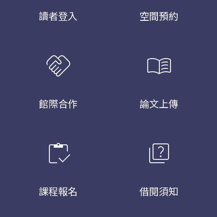
讀者登入
空間預約
handshake
menu_book
館際合作
論文上傳
inventory
quiz
課程報名
借閱須知