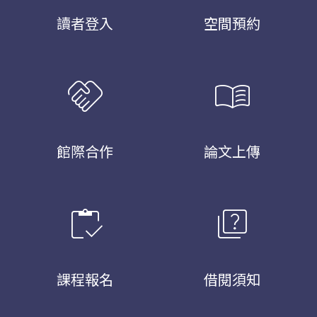
讀者登入
空間預約
handshake
menu_book
館際合作
論文上傳
inventory
quiz
課程報名
借閱須知