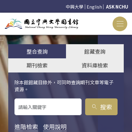
中興大學
English
ASK NCHU
:::
:::
整合查詢
館藏查詢
期刊檢索
資料庫檢索
除本館館藏目錄外，可同時查詢期刊文章等電子
關鍵字搜尋
資源。
搜索
search
進階檢索
使用說明