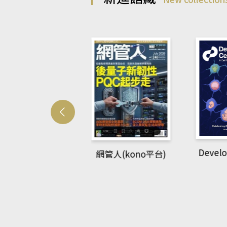
Develo
網管人(kono平台)
中英語教室(AEB
lking Library平
台)