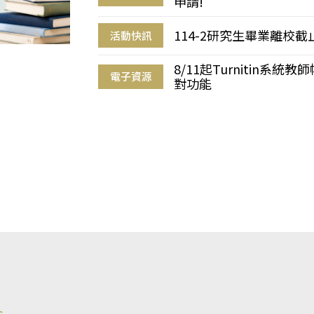
申請!
114-2研究生畢業離校
活動快訊
8/11起Turnitin系
電子資源
對功能
s