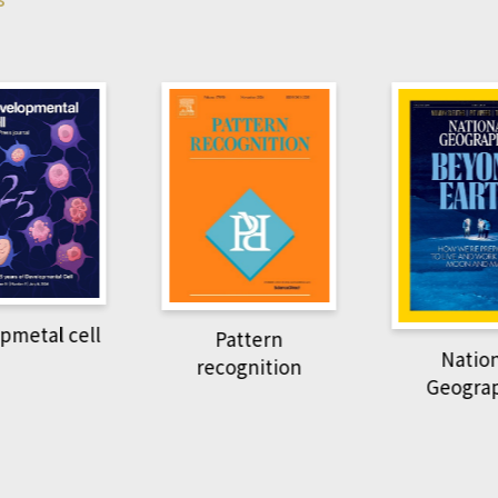
pmetal cell
Pattern
Natio
recognition
Geogra