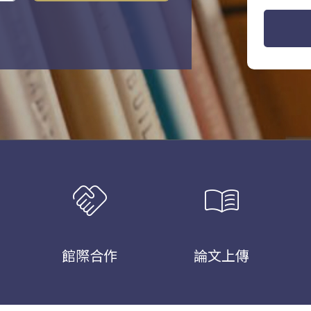
handshake
menu_book
館際合作
論文上傳