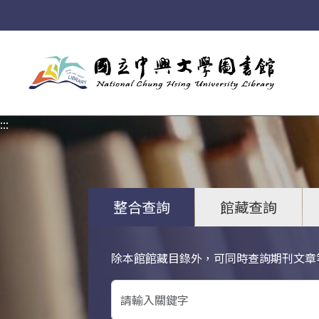
:::
:::
整合查詢
館藏查詢
除本館館藏目錄外，可同時查詢期刊文章
關鍵字搜尋