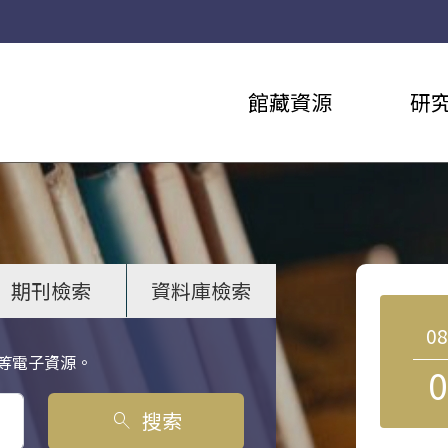
館藏資源
研
期刊檢索
資料庫檢索
0
等電子資源。
0
搜索
search