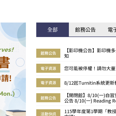
全部
館務公告
電
【影印機公告】影印機多
館務公告
知
您可能被停權！請勿大量
電子資源
8/12起Turnitin系
電子資源
【開閉館】8/10(一)
館務公告
公告 8/10(一) Reading R
115學年度第1學期「
活動快訊