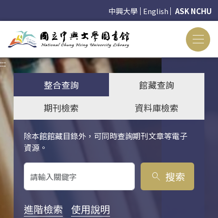
中興大學
English
ASK NCHU
:::
:::
整合查詢
館藏查詢
期刊檢索
資料庫檢索
除本館館藏目錄外，可同時查詢期刊文章等電子
關鍵字搜尋
資源。
搜索
search
進階檢索
使用說明