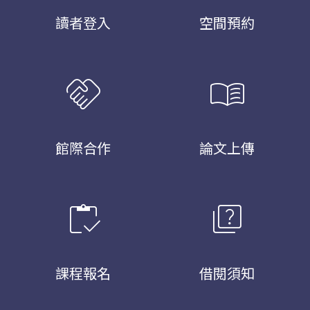
讀者登入
空間預約
handshake
menu_book
館際合作
論文上傳
inventory
quiz
課程報名
借閱須知