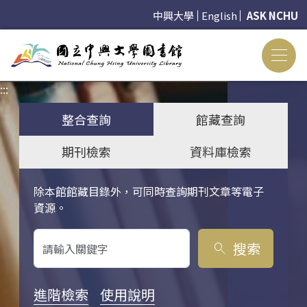
中興大學
English
ASK NCHU
:::
:::
整合查詢
館藏查詢
期刊檢索
資料庫檢索
除本館館藏目錄外，可同時查詢期刊文章等電子
關鍵字搜尋
資源。
搜索
search
進階檢索
使用說明