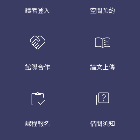
讀者登入
空間預約
handshake
menu_book
館際合作
論文上傳
inventory
quiz
課程報名
借閱須知