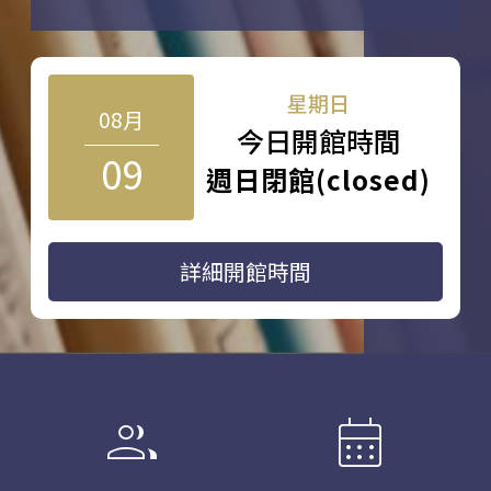
星期日
08月
今日開館時間
09
週日閉館(closed)
詳細開館時間
group
calendar_month