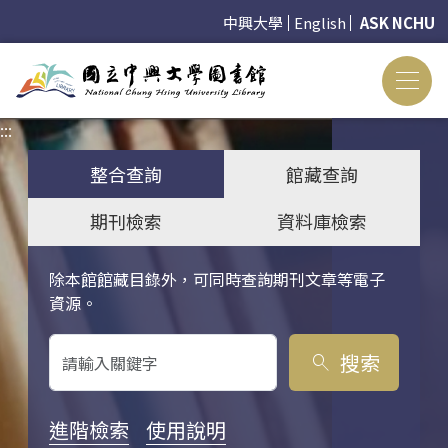
中興大學
English
ASK NCHU
:::
:::
整合查詢
館藏查詢
期刊檢索
資料庫檢索
除本館館藏目錄外，可同時查詢期刊文章等電子
關鍵字搜尋
資源。
搜索
search
進階檢索
使用說明