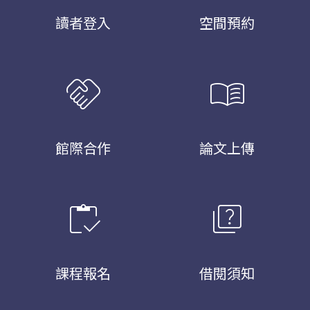
讀者登入
空間預約
handshake
menu_book
館際合作
論文上傳
inventory
quiz
課程報名
借閱須知