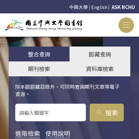
中興大學
English
ASK NCHU
:::
:::
整合查詢
館藏查詢
期刊檢索
資料庫檢索
除本館館藏目錄外，可同時查詢期刊文章等電子
關鍵字搜尋
資源。
搜索
search
進階檢索
使用說明