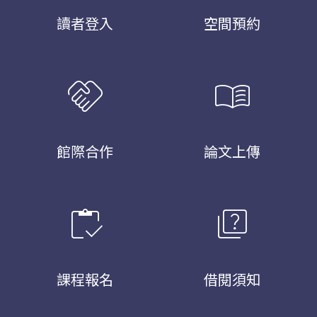
讀者登入
空間預約
handshake
menu_book
館際合作
論文上傳
inventory
quiz
課程報名
借閱須知