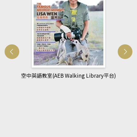
)
網管人(kono平台)