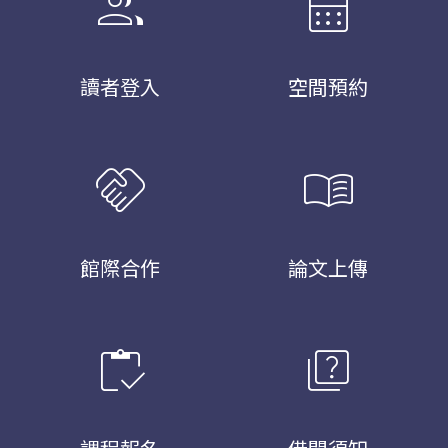
group
calendar_month
讀者登入
空間預約
handshake
menu_book
館際合作
論文上傳
inventory
quiz