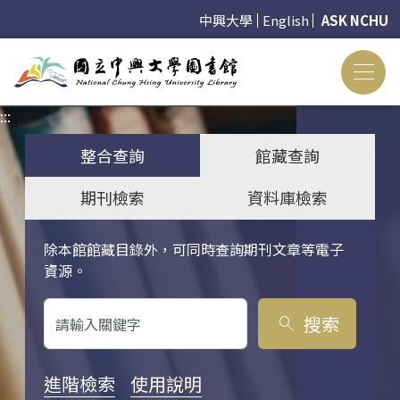
中興大學
English
ASK NCHU
:::
:::
整合查詢
館藏查詢
期刊檢索
資料庫檢索
除本館館藏目錄外，可同時查詢期刊文章等電子
關鍵字搜尋
資源。
搜索
search
進階檢索
使用說明