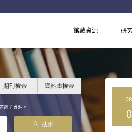
館藏資源
研
期刊檢索
資料庫檢索
0
等電子資源。
0
搜索
search