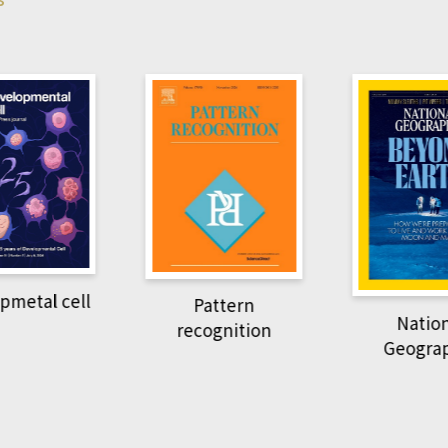
pmetal cell
Pattern
Natio
recognition
Geogra