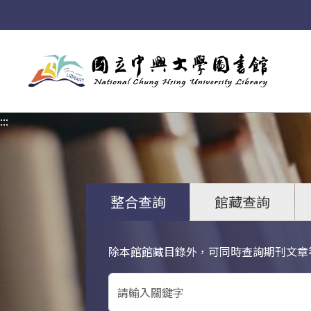
:::
:::
整合查詢
館藏查詢
除本館館藏目錄外，可同時查詢期刊文章
關鍵字搜尋