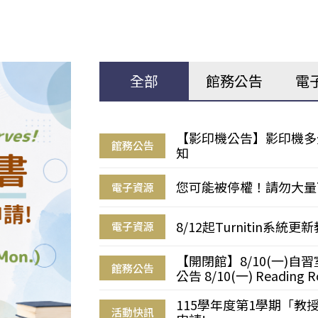
全部
館務公告
電
【影印機公告】影印機多
館務公告
知
您可能被停權！請勿大量
電子資源
8/12起Turnitin系
電子資源
【開閉館】8/10(一)
館務公告
公告 8/10(一) Reading R
115學年度第1學期「
活動快訊