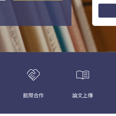
handshake
menu_book
館際合作
論文上傳