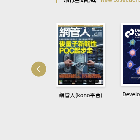
Develo
網管人(kono平台)
中英語教室(AEB
lking Library平
台)