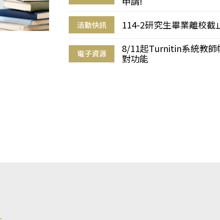
申請!
114-2研究生畢業離校
活動快訊
8/11起Turnitin系
電子資源
對功能
s