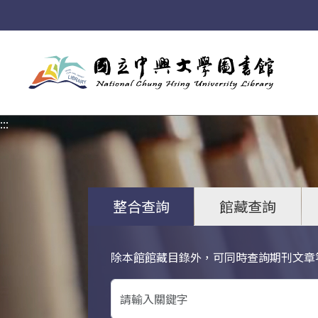
:::
:::
整合查詢
館藏查詢
除本館館藏目錄外，可同時查詢期刊文章
關鍵字搜尋