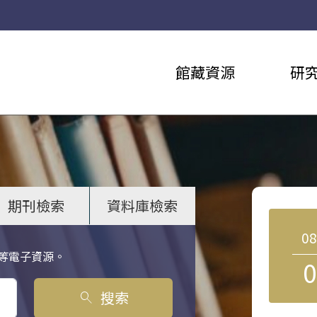
館藏資源
研
期刊檢索
資料庫檢索
0
等電子資源。
0
搜索
search