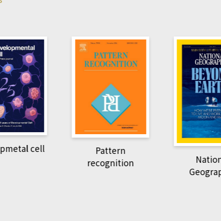
pmetal cell
Pattern
Natio
recognition
Geogra