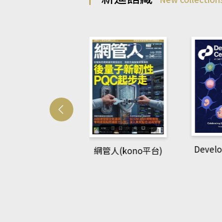
Develo
網管人(kono平台)
中英語教室(AEB
lking Library平
台)