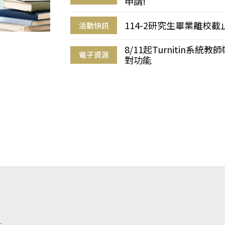
申請!
114-2研究生畢業離校
活動快訊
8/11起Turnitin系
電子資源
對功能
s