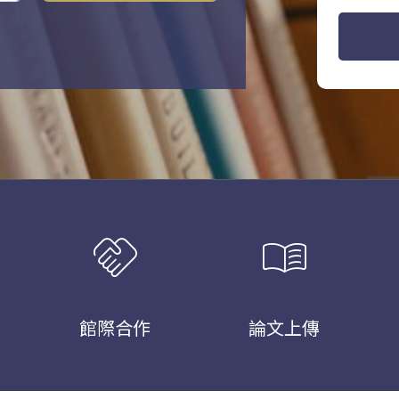
handshake
menu_book
館際合作
論文上傳