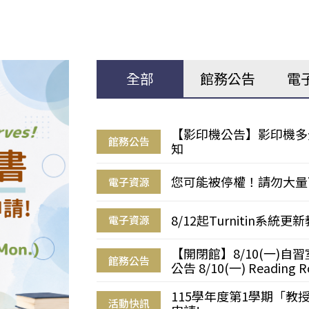
全部
館務公告
電
【影印機公告】影印機多
館務公告
知
您可能被停權！請勿大量
電子資源
8/12起Turnitin系
電子資源
【開閉館】8/10(一)
館務公告
公告 8/10(一) Reading R
115學年度第1學期「
活動快訊