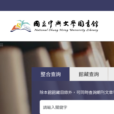
:::
:::
整合查詢
館藏查詢
除本館館藏目錄外，可同時查詢期刊文章
關鍵字搜尋