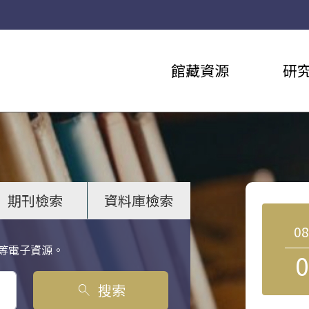
館藏資源
研
期刊檢索
資料庫檢索
0
等電子資源。
0
搜索
search