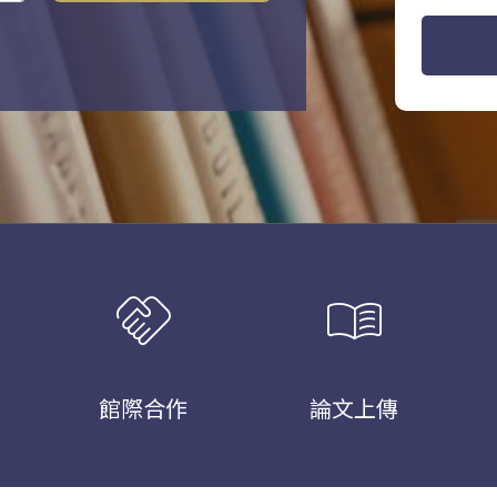
handshake
menu_book
館際合作
論文上傳