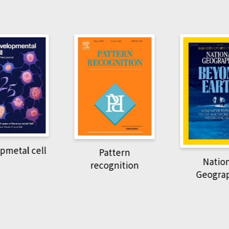
Harvard 
Pattern
Rev
National
cognition
Geographic