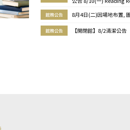
公告 8/10(一) Reading R
8月4日(二)因場地布置, 
館務公告
【開閉館】8/2清潔公告
館務公告
s