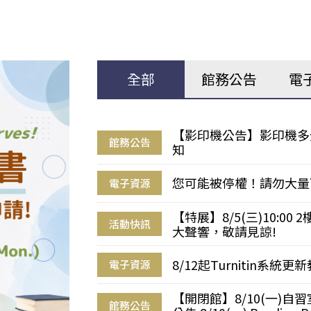
全部
館務公告
電
【影印機公告】影印機多
館務公告
知
您可能被停權！請勿大量
電子資源
【特展】8/5(三)10:0
活動快訊
大聲響，敬請見諒!
8/12起Turnitin系
電子資源
【開閉館】8/10(一)
館務公告