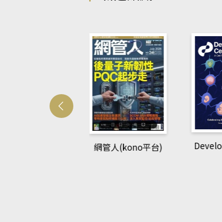
Developmetal cell
網管人(kono平台)
re