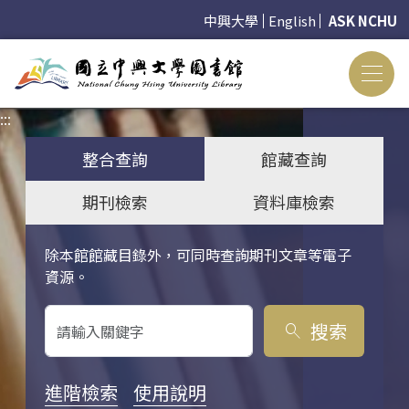
中興大學
English
ASK NCHU
:::
:::
整合查詢
館藏查詢
期刊檢索
資料庫檢索
除本館館藏目錄外，可同時查詢期刊文章等電子
關鍵字搜尋
資源。
搜索
search
進階檢索
使用說明