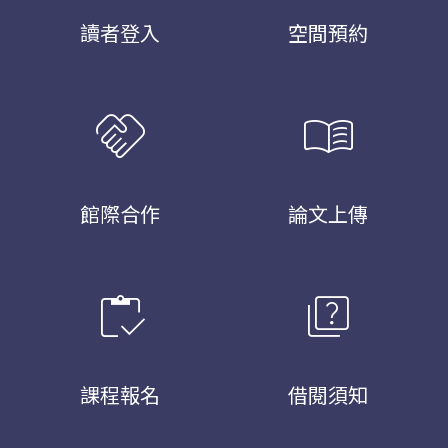
讀者登入
空間預約
handshake
menu_book
館際合作
論文上傳
inventory
quiz
課程報名
借閱須知