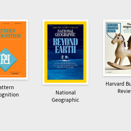
Harvard Business
萌動力一頁
Review
tional
物力
graphic