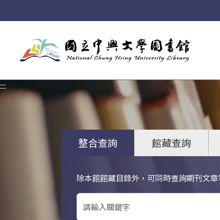
:::
:::
整合查詢
館藏查詢
除本館館藏目錄外，可同時查詢期刊文章
關鍵字搜尋