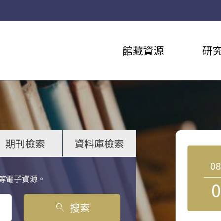
館藏資源
研
期刊檢索
資料庫檢索
0
等電子資源。
0
搜索
search