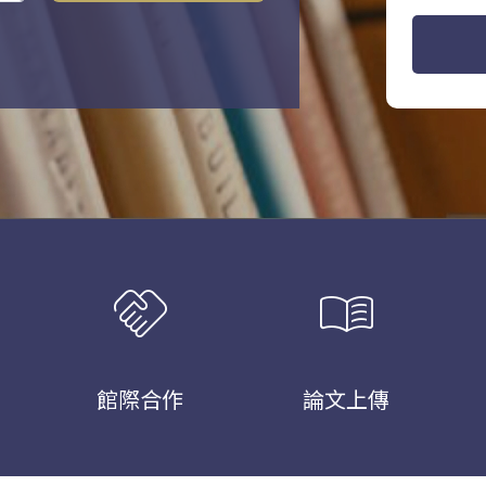
handshake
menu_book
館際合作
論文上傳