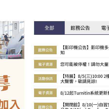
全部
館務公告
電
【影印機公告】影印機多
館務公告
知
您可能被停權！請勿大量
電子資源
【特展】8/5(三)10:0
活動快訊
大聲響，敬請見諒!
8/12起Turnitin系
電子資源
【開閉館】8/10(一)
館務公告