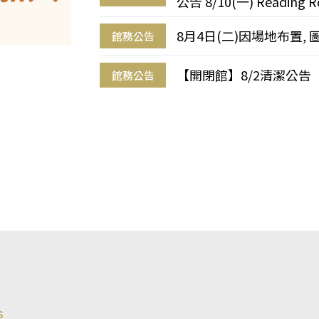
公告 8/10(一) Reading R
8月4日(二)因場地布置, 
館務公告
【開閉館】8/2清潔公告
館務公告
s