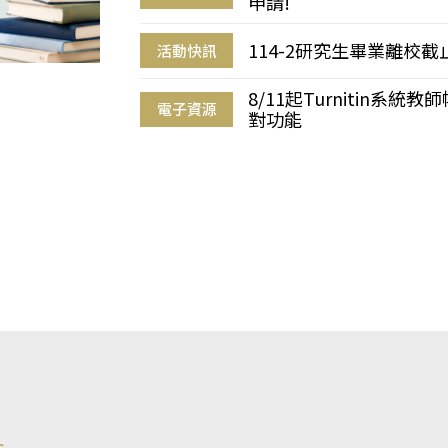
申請!
114-2研究生畢業離校
活動快訊
8/11起Turnitin系
電子資源
對功能
s