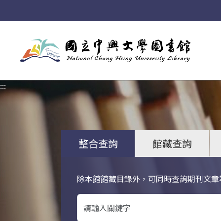
:::
:::
整合查詢
館藏查詢
除本館館藏目錄外，可同時查詢期刊文章
關鍵字搜尋