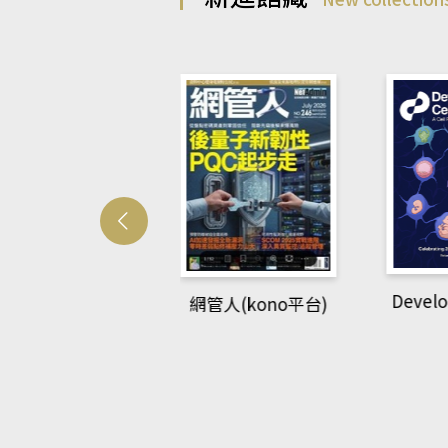
Developmetal cell
管人(kono平台)
P
rec