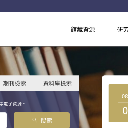
館藏資源
研
期刊檢索
資料庫檢索
0
等電子資源。
0
搜索
search