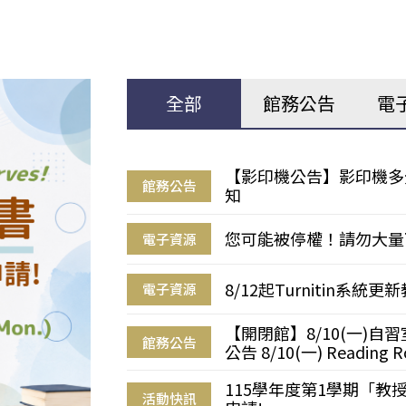
全部
館務公告
電
【影印機公告】影印機多
館務公告
知
您可能被停權！請勿大量
電子資源
8/12起Turnitin系
電子資源
【開閉館】8/10(一)
館務公告
公告 8/10(一) Reading R
115學年度第1學期「
活動快訊