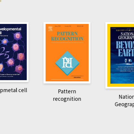
Harvard B
attern
Revi
National
ognition
Geographic