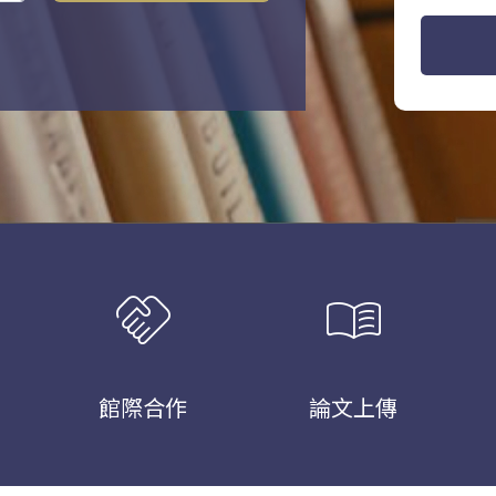
handshake
menu_book
館際合作
論文上傳