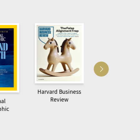
usiness
ACS Catalysi
萌動力一頁漫畫學生
ew
物力學