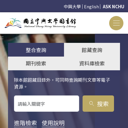
中興大學
English
ASK NCHU
:::
:::
整合查詢
館藏查詢
期刊檢索
資料庫檢索
除本館館藏目錄外，可同時查詢期刊文章等電子
關鍵字搜尋
資源。
搜索
search
進階檢索
使用說明