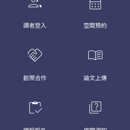
group
calendar_month
讀者登入
空間預約
handshake
menu_book
館際合作
論文上傳
inventory
quiz