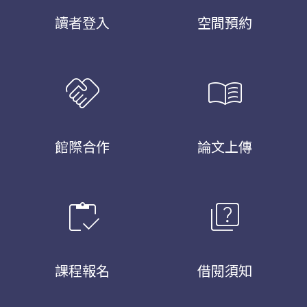
讀者登入
空間預約
handshake
menu_book
館際合作
論文上傳
inventory
quiz
課程報名
借閱須知