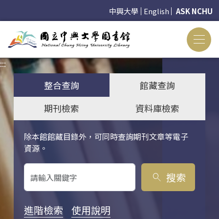
中興大學
English
ASK NCHU
:::
:::
整合查詢
館藏查詢
期刊檢索
資料庫檢索
除本館館藏目錄外，可同時查詢期刊文章等電子
關鍵字搜尋
資源。
搜索
search
進階檢索
使用說明