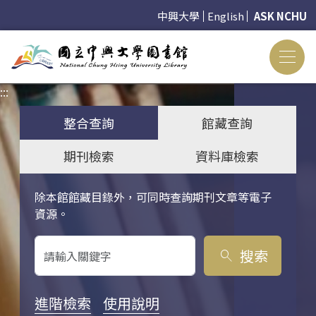
中興大學
English
ASK NCHU
:::
:::
整合查詢
館藏查詢
期刊檢索
資料庫檢索
除本館館藏目錄外，可同時查詢期刊文章等電子
關鍵字搜尋
資源。
搜索
search
進階檢索
使用說明