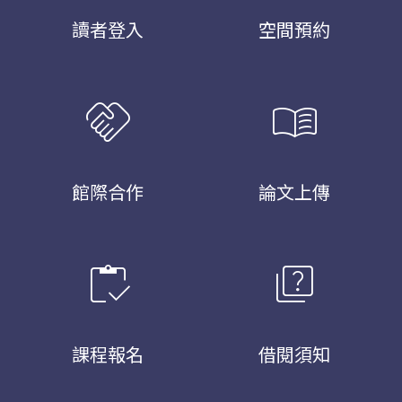
讀者登入
空間預約
handshake
menu_book
館際合作
論文上傳
inventory
quiz
課程報名
借閱須知