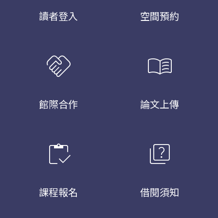
讀者登入
空間預約
handshake
menu_book
館際合作
論文上傳
inventory
quiz
課程報名
借閱須知