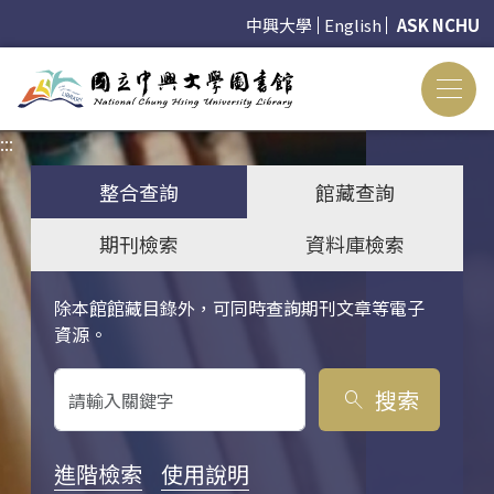
中興大學
English
ASK NCHU
:::
:::
整合查詢
館藏查詢
期刊檢索
資料庫檢索
除本館館藏目錄外，可同時查詢期刊文章等電子
關鍵字搜尋
資源。
搜索
search
進階檢索
使用說明