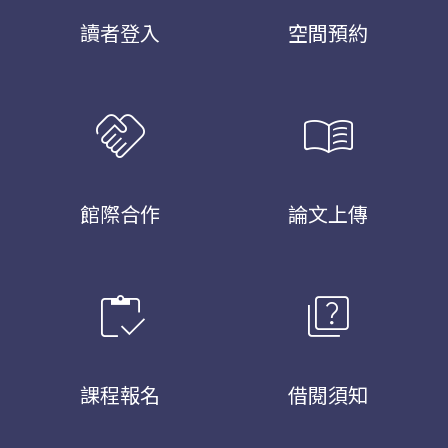
讀者登入
空間預約
handshake
menu_book
館際合作
論文上傳
inventory
quiz
課程報名
借閱須知