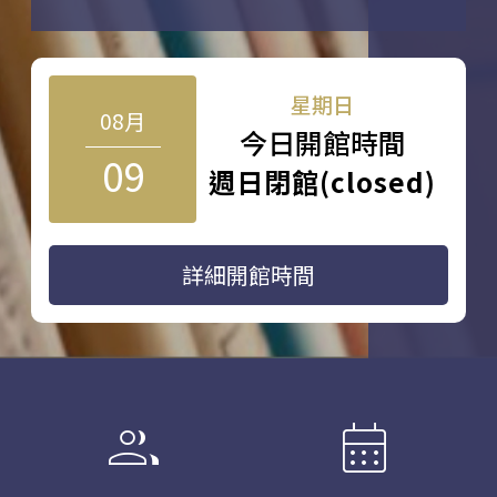
星期日
08月
今日開館時間
09
週日閉館(closed)
詳細開館時間
group
calendar_month