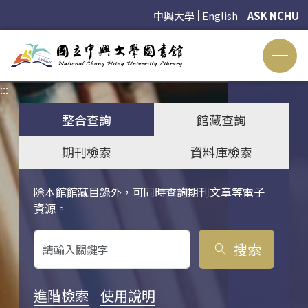
中興大學
English
ASK NCHU
:::
:::
整合查詢
館藏查詢
期刊檢索
資料庫檢索
除本館館藏目錄外，可同時查詢期刊文章等電子
關鍵字搜尋
資源。
搜索
search
進階檢索
使用說明