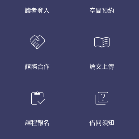
讀者登入
空間預約
handshake
menu_book
館際合作
論文上傳
inventory
quiz
課程報名
借閱須知