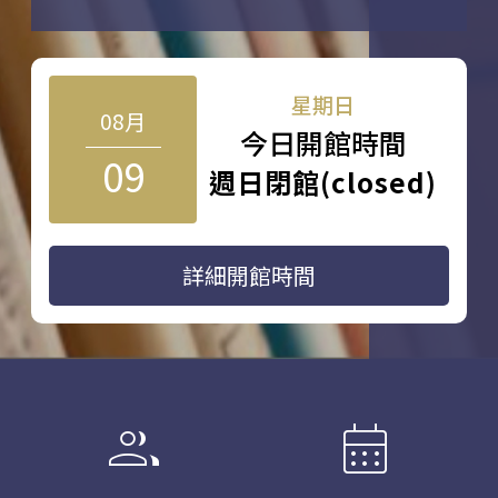
星期日
08月
今日開館時間
09
週日閉館(closed)
詳細開館時間
group
calendar_month