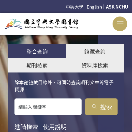
中興大學
English
ASK NCHU
:::
:::
整合查詢
館藏查詢
期刊檢索
資料庫檢索
除本館館藏目錄外，可同時查詢期刊文章等電子
關鍵字搜尋
資源。
搜索
search
進階檢索
使用說明